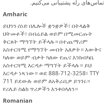
تماس‌های رله پشتیبانی می‌کنیم.
Amharic
ይህንን ሰነድ በሌሎች ቋንቋዎች፣ በትላልቅ
ህትመቶች፣ በብሬይል ወይም በሚመርጡት
ቅርጸት ማግኘት ይችላሉ። በተጨማሪም
አስተርጓሚ የማግኘት መብት አለዎት። እውቅና
ካለው ወይም ብቃት ካለው የጤና እንክብካቤ
አስተርጓሚ እርዳታ ማግኘት ይችላሉ። ይህ
እርዳታ ነጻ ነው። ወደ 888-712-3258፣ TTY
711 ይደውሉ ወይም ለአቅራቢዎ ይንገሩ።
የሪሌይ ስልክ ጥሪዎችን እንቀበላለን።
Romanian