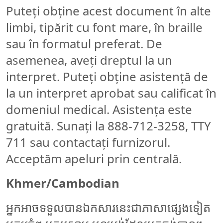
Puteți obține acest document în alte
limbi, tipărit cu font mare, în braille
sau în formatul preferat. De
asemenea, aveți dreptul la un
interpret. Puteți obține asistență de
la un interpret aprobat sau calificat în
domeniul medical. Asistența este
gratuită. Sunați la 888-712-3258, TTY
711 sau contactați furnizorul.
Acceptăm apeluri prin centrală.
Khmer/Cambodian
អ្នកអាចទទួលបានឯកសារនេះជាភាសាផ្សេងទៀត