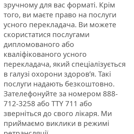
зручному для вас форматі. Крім
того, ви маєте право на послуги
усного перекладача. Ви можете
скористатися послугами
дипломованого або
кваліфікованого усного
перекладача, який спеціалізується
в галузі охорони здоров’я. Такі
послуги надають безкоштовно.
Зателефонуйте за номером 888-
712-3258 або TTY 711 або
зверніться до свого лікаря. Ми
приймаємо виклики в режимі
ретрансляції.