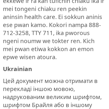
ekkewe ir ra kan tufichin chiaku ika ir
mei tongeni chiaku ren peekin
aninsin health care. Ei sokkun aninis
ese pwan kamo. Kokori nampa 888-
712-3258, TTY 711, ika pworous
ngeni noumw we tokter ren. Kich
mei pwan etiwa kokkon an emon
epwe wisen atoura.
Ukrainian
Цей документ можна отримати в
перекладі іншою мовою,
надрукованим великим шрифтом,
шрифтом Брайля або в іншому