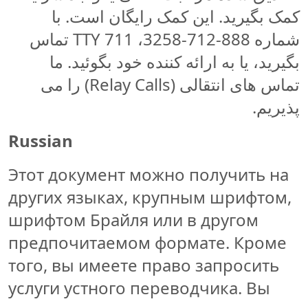
کمک بگیرید. این کمک رایگان است. با
شماره 888-712-3258، TTY 711 تماس
بگیرید، یا به ارائه کننده خود بگوئید. ما
تماس‌ های انتقالی (Relay Calls) را می
‌پذیریم.
Russian
Этот документ можно получить на
других языках, крупным шрифтом,
шрифтом Брайля или в другом
предпочитаемом формате. Кроме
того, вы имеете право запросить
услуги устного переводчика. Вы