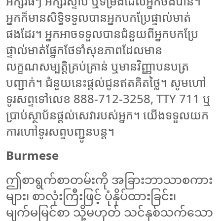
អក្សរធំៗ អក្សរស្ទាប ឬទម្រង់ដែលអ្នកចង់បាន។
អ្នកក៏មានសិទ្ធិទទួលបានអ្នកបកប្រែផ្ទាល់មាត់
ផងដែរ។ អ្នកអាចទទួលបានជំនួយពីអ្នកបកប្រែ
ផ្ទាល់មាត់ផ្នែកថែទាំសុខភាពដែលមាន
លក្ខណសម្បត្តិគ្រប់គ្រាន់ ឬមានវិញ្ញាបនបត្រ
បញ្ជាក់។ ជំនួយនេះផ្ដល់ជូនឥតគិតថ្លៃ។ សូមហៅ
ទូរសព្ទទៅលេខ 888-712-3258, TTY 711 ឬ
ប្រាប់ស្ថាប័នផ្ដល់សេវារបស់អ្នក។ យើងទទួលយក
ការហៅទូរសព្ទបញ្ជូនបន្ត។
Burmese
ဤစာရွက်စာတမ်းကို အခြားဘာသာစကား
များ၊ စာလုံးကြီးဖြင့် ပုံနှိပ်ထားခြင်း၊
မျက်မမြင်စာ သို့မဟုတ် သင်နှစ်သက်သော