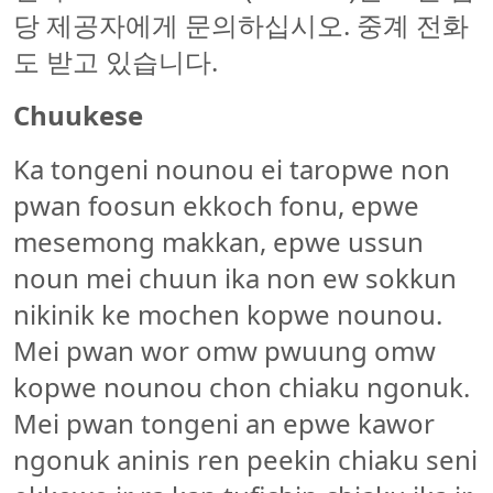
당 제공자에게 문의하십시오. 중계 전화
도 받고 있습니다.
Chuukese
Ka tongeni nounou ei taropwe non
pwan foosun ekkoch fonu, epwe
mesemong makkan, epwe ussun
noun mei chuun ika non ew sokkun
nikinik ke mochen kopwe nounou.
Mei pwan wor omw pwuung omw
kopwe nounou chon chiaku ngonuk.
Mei pwan tongeni an epwe kawor
ngonuk aninis ren peekin chiaku seni