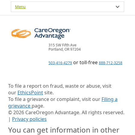
Menu
315 SW Fifth Ave
Portland, OR 97204
or toll-free
503-416-4279
888-712-3258
To file a report on fraud, waste or abuse, visit
our
EthicsPoint
site.
To file a grievance or complaint, visit our
Filing a
grievance
page.
©
2026
CareOregon Advantage. All rights reserved.
|
Privacy policies
You can get information in other