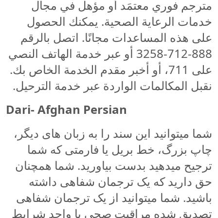
مترجم فوري معتمَد أو مؤهل في مجال
خدمات الرعاية الصحية. يمكنك الحصول
على هذه المساعدات مجانًا. اتصل بالرقم
888-712-3258 أو عبر خدمة الهاتف النصي
على 711، أو أخبر مقدم الخدمة الخاص بك.
نقبل المكالمات الواردة عبر خدمة الترحيل.
Dari- Afghan Persian
شما میتوانید این سند را به زبان های دیگر،
چاپ بزرگ، خط بریل یا فارمتی که شما
ترجیح میدهید بدست بیاورید. شما همچنان
حق دارید که یک ترجمان شفاهی داشته
باشید. شما میتوانید از یک ترجمان شفاهی
تصدیق شده مراقبت صحی یا واجد شرایط