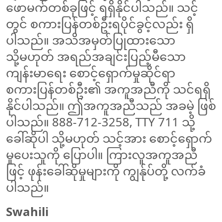
ဖောမက်တစ်ခုဖြင့် ရရှိနိုင်ပါသည်။ သင့်
တွင် စကားပြန်တစ်ဦးရပိုင်ခွင့်လည်း ရှိ
ပါသည်။ အသိအမှတ်ပြုထားသော
သို့မဟုတ် အရည်အချင်းပြည့်မီသော
ကျန်းမာရေး စောင့်ရှောက်မှုဆိုင်ရာ
စကားပြန်တစ်ဦး၏ အကူအညီကို သင်ရရှိ
နိုင်ပါသည်။ ဤအကူအညီသည် အခမဲ့ ဖြစ်
ပါသည်။ 888-712-3258, TTY 711 သို့
ခေါ်ဆိုပါ သို့မဟုတ် သင့်အား စောင့်ရှောက်
မှုပေးသူကို ပြောပါ။ ကြားလူအကူအညီ
ဖြင့် ဖုန်းခေါ်ဆိုမှုများကို ကျွန်ုပ်တို့ လက်ခံ
ပါသည်။
Swahili