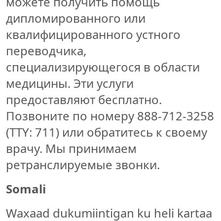
можете получить помощь
дипломированного или
квалифицированного устного
переводчика,
специализирующегося в области
медицины. Эти услуги
предоставляют бесплатно.
Позвоните по номеру 888-712-3258
(TTY: 711) или обратитесь к своему
врачу. Мы принимаем
ретранслируемые звонки.
Somali
Waxaad dukumiintigan ku heli kartaa