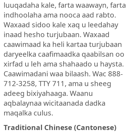
luuqadaha kale, farta waawayn, farta
indhoolaha ama nooca aad rabto.
Waxaad sidoo kale xaq u leedahay
inaad hesho turjubaan. Waxaad
caawimaad ka heli kartaa turjubaan
daryeelka caafimaadka qaabilsan oo
xirfad u leh ama shahaado u haysta.
Caawimadani waa bilaash. Wac 888-
712-3258, TTY 711, ama u sheeg
adeeg bixiyahaaga. Waanu
aqbalaynaa wicitaanada dadka
maqalka culus.
Traditional Chinese (Cantonese)